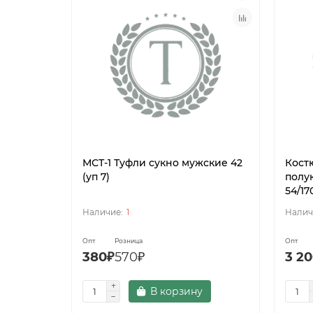
МСТ-1 Туфли сукно мужские 42
Кост
(уп 7)
полу
54/17
1
Опт
Розница
Опт
380₽
570₽
3 2
В корзину