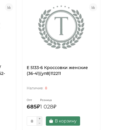
/
E 5133-6 Кроссовки женские
L G 6538
52-
(36-41)(уп8)112211
женские (
8
Опт
Розница
Опт
Роз
685₽
1 028₽
895₽
1 
В корзину