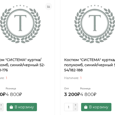
юм "СИСТЕМА" куртка/
Костюм "СИСТЕМА" куртка
комб, синий/черный 52-
полукомб, синий/черный 
0-176
54/182-188
1
1
Розница
Опт
Розница
00₽
4 800₽
3 200₽
4 800₽
В корзину
В корзину