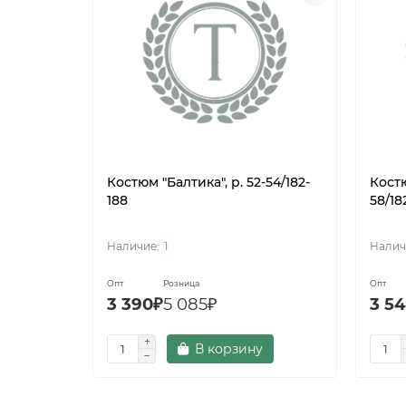
Костюм "Балтика", р. 52-54/182-
Костю
188
58/18
1
Опт
Розница
Опт
3 390₽
5 085₽
3 5
В корзину