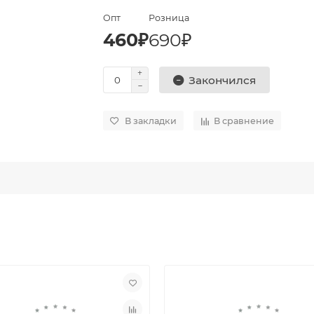
Опт
Розница
460₽
690₽
Закончился
В закладки
В сравнение