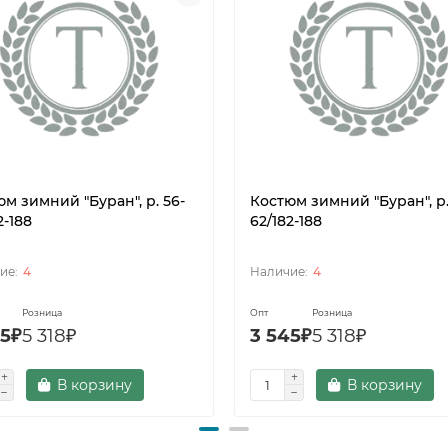
м зимний "Буран", р. 56-
Костюм зимний "Буран", р.
2-188
62/182-188
4
4
Розница
Опт
Розница
45₽
5 318₽
3 545₽
5 318₽
В корзину
В корзину