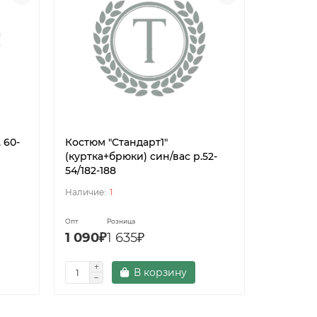
 60-
Костюм "Стандарт1"
Костюм "
(куртка+брюки) син/вас р.52-
р.52-54/1
54/182-188
1
Опт
Розница
Опт
Р
1 090₽
1 635₽
1 365₽
В корзину