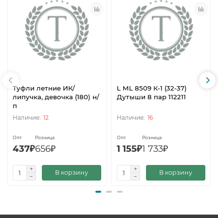
Туфли летние ИК/
L ML 8509 К-1 (32-37)
липучка, девочка (180) н/
Дутыши 8 пар 112211
п
12
16
Опт
Розница
Опт
Розница
437₽
656₽
1 155₽
1 733₽
В корзину
В корзину