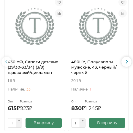
430 УФ, Сапоги детские
480НУ, Полусапоги
(29/30-33/34) (3/9)
мужские, 43, черный/
н.розовый/цикламен
черный
1.6.Э
20.1.Э
33
1
Опт
Розница
Опт
Розница
615₽
923₽
830₽
1 245₽
В корзину
В корзину