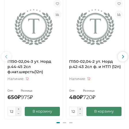
П150-02,04-3 ут. Норд
П150-02,04-2 ут. Норд
р.44-45 2сл
р.42-43 2сл ф. и НТП (12п)
ф.нат.шерсть(12п)
12
12
Опт
Розница
Опт
Розница
650₽
975₽
480₽
720₽
В корзину
В корзину