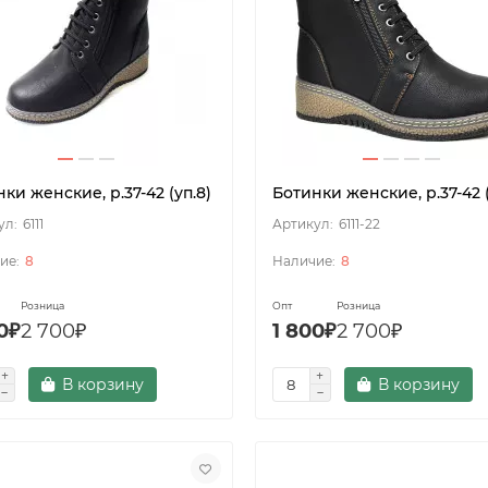
ки женские, р.37-42 (уп.8)
Ботинки женские, р.37-42 (
6111
6111-22
8
8
Розница
Опт
Розница
0₽
2 700₽
1 800₽
2 700₽
В корзину
В корзину