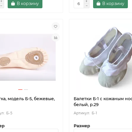
В корзину
В корзину
ка, модель Б-5, бежевые,
Балетки Б-1 с кожаным но
белый, р.29
Б-5
Б-1
ер
Размер