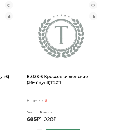
(уп6)
E 5133-6 Кроссовки женские
(36-41)(уп8)112211
8
Опт
Розница
685₽
1 028₽