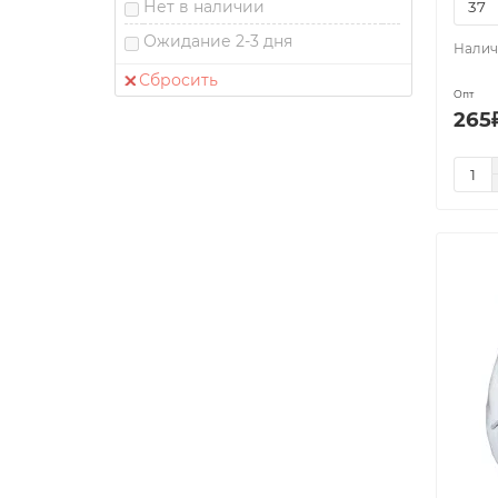
Нет в наличии
Угги
Ожидание 2-3 дня
Чешки
Сбросить
Чуни
Опт
265