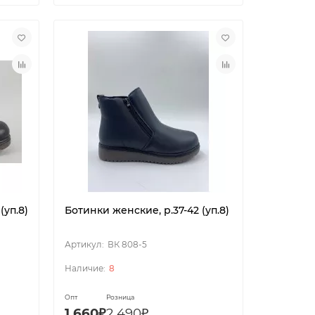
(уп.8)
Ботинки женские, р.37-42 (уп.8)
ВК 808-5
8
Опт
Розница
1 660₽
2 490₽