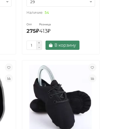
54
Опт
Розница
275₽
413₽
В корзину