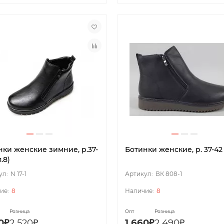
нки женские зимние, р.37-
Ботинки женские, р. 37-42 
.8)
N 17-1
ВК 808-1
8
8
Розница
Опт
Розница
0₽
2 520₽
1 660₽
2 490₽