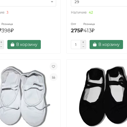
3
42
Розница
Опт
Розница
₽
398₽
275₽
413₽
В корзину
В корзину