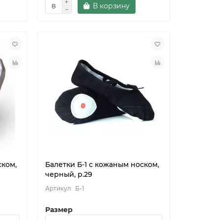
В корзину
ском,
Балетки Б-1 с кожаным носком,
черный, р.29
Б-1
Размер