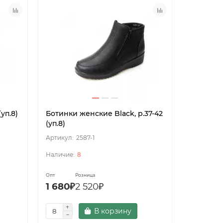
уп.8)
Ботинки женские Black, р.37-42
(уп.8)
2587-1
8
Опт
Розница
1 680₽
2 520₽
В корзину