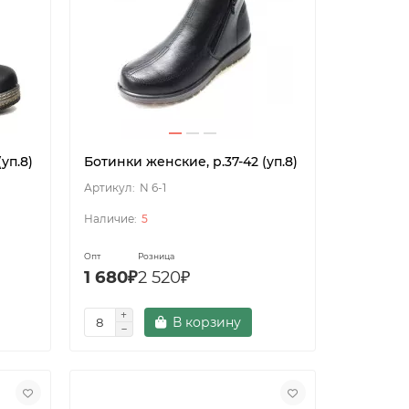
уп.8)
Ботинки женские, р.37-42 (уп.8)
N 6-1
5
Опт
Розница
1 680₽
2 520₽
В корзину