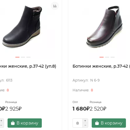
ки женские, р.37-42 (уп.8)
Ботинки женские, р.37-42 (
6113
N 6-9
8
8
Розница
Опт
Розница
0₽
2 925₽
1 680₽
2 520₽
В корзину
В корзину