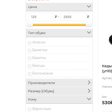
Цена
₽ -
₽
Тип обуви
Аляски
Балетки
Бахилы
Берцы
Кеды 
(уп10
Босоножки
Ботинки
Производители
Валенки
Размер [Обувь]
Галоши
Опт
Кому
530
Дутики
Взрослым