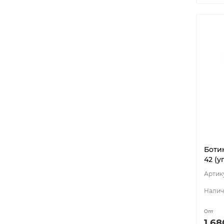
Боти
42 (уп
Опт
1 68