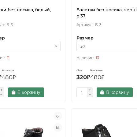
ки без носика, белый,
Балетки без носика, черн
р.37
Б-3
Б-3
ер
Размер
11
13
Розница
Опт
Розница
₽
480₽
320₽
480₽
В корзину
В корзину