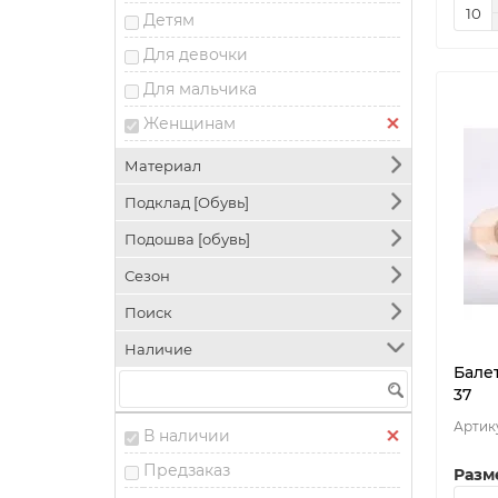
Кеды
Детям
Кирзовые сапоги
Для девочки
Кроссовки
Для мальчика
Мокасины
Женщинам
Пинетки
Мужчинам
Материал
Полукомбинезоны
Охотникам
Подклад [Обувь]
Полусапоги
Охранникам
Подошва [обувь]
Рыбацкие сапоги
Рабочим
Сабо
Сезон
Рыбакам
Сандалии
Поиск
Сапоги
Наличие
Балет
Сланцы
37
Сноубутсы
В наличии
Тапочки
Предзаказ
Разм
Туфли