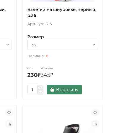
ый,
Балетки на шнуровке, черный,
р.36
Б-6
Размер
6
Опт
Розница
230₽
345₽
В корзину