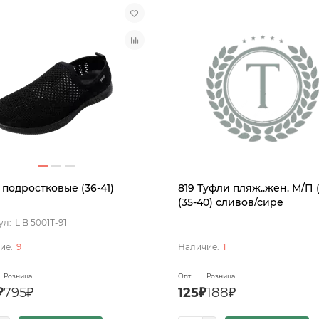
подростковые (36-41)
819 Туфли пляж..жен. М/П 
)
(35-40) сливов/сире
L B 5001Т-91
9
1
Розница
Опт
Розница
₽
795₽
125₽
188₽