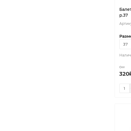
Балет
р.37
Разм
Опт
320