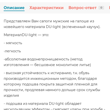
Описание
Характеристики
Вопрос-ответ
0
Представляем Вам сапоги мужские на галоше из
новейшего материала DU-light (вспененный каучук).
МатериалDU-light — это:
- мягкость
-легкость
-абсолютная водонепроницаемость (метод
изготовления — бесшовное монолитное литье)
- высокая устойчивость к истиранию, т.к. обувь
производится инжекционным методом, благодаря
которому подошва покрыта защитной пленкой для
прочности, продлевая намного дольше срок службы
изделия
- подошва из материала DU-light обладает
нескользящим эффектом - смягчает удары при ходьбе -