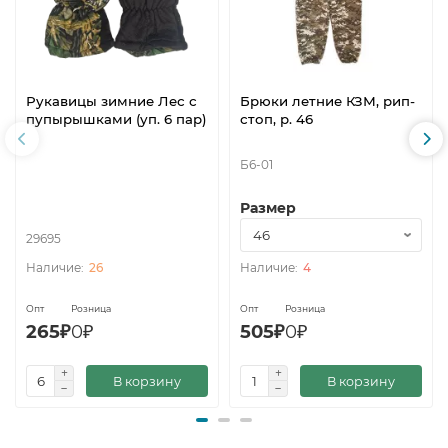
Рукавицы зимние Лес с
Брюки летние КЗМ, рип-
пупырышками (уп. 6 пар)
стоп, р. 46
Б6-01
Размер
29695
26
4
Опт
Розница
Опт
Розница
265₽
0₽
505₽
0₽
В корзину
В корзину