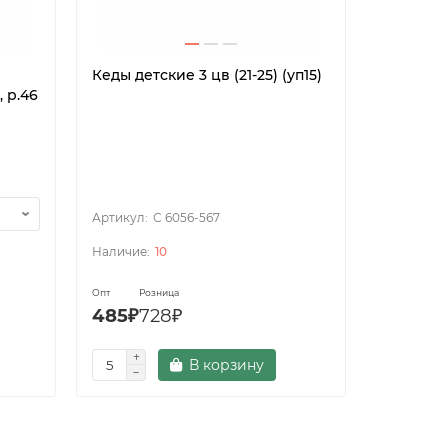
Кеды детские 3 цв (21-25) (уп15)
Костюм е
 р.46
Ranger F
Размер
С 6056-567
10
Опт
Розница
Опт
485₽
728₽
5 430₽
В корзину