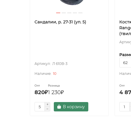
Сандалии, р. 27-31 (уп. 5)
Кост
Range
(твил
Разм
Л 610B-3
10
Опт
Розница
Опт
820₽
1 230₽
4 8
В корзину