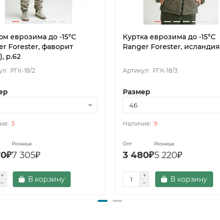
юм еврозима до -15°С
Куртка еврозима до -15°С
r Forester, фаворит
Ranger Forester, исландия,
), р.62
РГК-18/2
РГК-18/3
ер
Размер
3
9
Розница
Опт
Розница
70₽
7 305₽
3 480₽
5 220₽
В корзину
В корзину