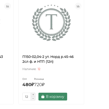
43
П150-02,04-2 ут. Норд р.45-46
П150-02,0
2сл ф. и НТП (12п)
2сл ф. и 
12
Опт
Розница
Опт
Роз
480₽
720₽
480₽
7
В корзину