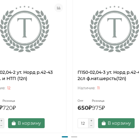
02,04-2 ут. Норд р.42-43
П150-02,04-3 ут. Норд р.42-
. и НТП (12п)
2сл ф.нат.шерсть(12п)
12
11
Розница
Опт
Розница
₽
720₽
650₽
975₽
В корзину
В корзину