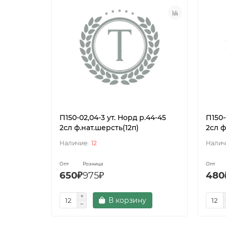
П150-02,04-3 ут. Норд р.44-45
П150-
2сл ф.нат.шерсть(12п)
2сл ф
12
Опт
Розница
Опт
650₽
975₽
480
В корзину