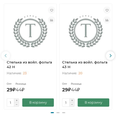
Стелька из войл. фольга
Стелька из войл. фольга
42 Н
43 Н
23
20
Опт
Розница
Опт
Розница
29₽
44₽
29₽
44₽
В корзину
В корзину