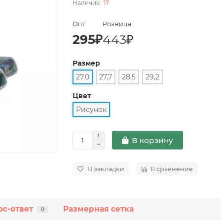
17
Опт
Розница
295₽
443₽
Размер
27,0
27,7
28,5
29,2
Цвет
Рисунок
В корзину
В закладки
В сравнение
ос-ответ
Размерная сетка
0