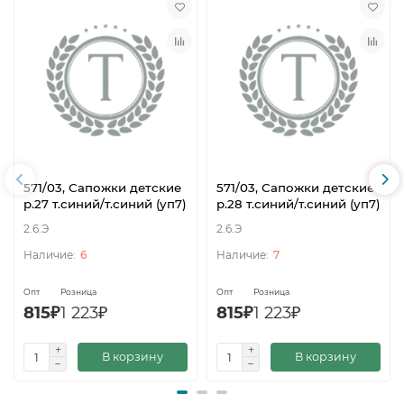
571/03, Сапожки детские
571/03, Сапожки детские
р.27 т.синий/т.синий (уп7)
р.28 т.синий/т.синий (уп7)
2.6.Э
2.6.Э
6
7
Опт
Розница
Опт
Розница
815₽
1 223₽
815₽
1 223₽
В корзину
В корзину