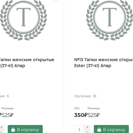
Тапки женские открытые
№13 Тапки женские откры
 (37-41) 6пар
Ester (37-41) 6пар
6
18
Розница
Опт
Розница
₽
525₽
350₽
525₽
В корзину
В корзину