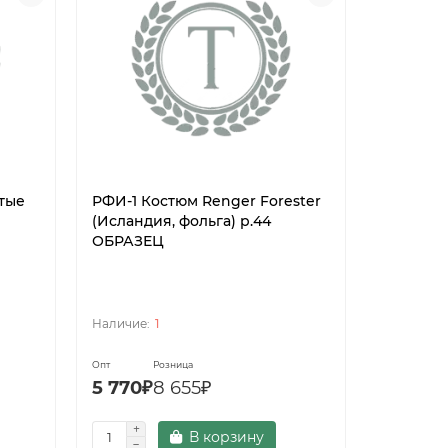
тые
РФИ-1 Костюм Renger Forester
5334К П
(Исландия, фольга) р.44
(кроссов
ОБРАЗЕЦ
подошве
р.42 ОБ
1
Опт
Розница
Опт
5 770₽
8 655₽
2 365₽
В корзину