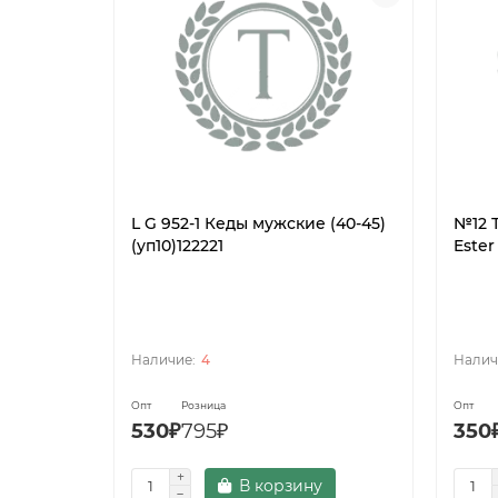
L G 952-1 Кеды мужские (40-45)
№12 
(уп10)122221
Ester
4
Опт
Розница
Опт
530₽
795₽
350
В корзину