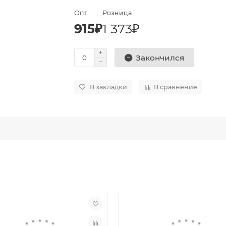
Опт
Розница
915₽
1 373₽
Закончился
В закладки
В сравнение