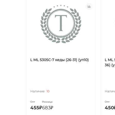
L ML 5305C-7 кеды (26-31) (уп10)
L ML 
36) (
10
Опт
Розница
Опт
455₽
683₽
450