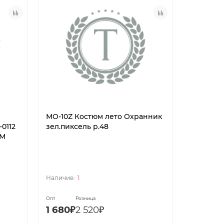
МО-10Z Костюм лето Охранник
МО-10Z 
0112
зел.пиксель р.48
зел.пикс
3М
1
Опт
Розница
Опт
Р
1 680₽
2 520₽
1 680₽