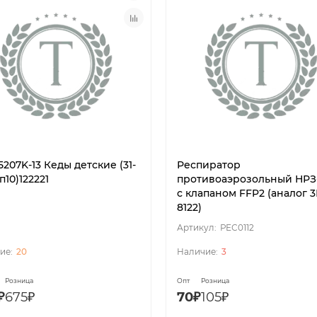
5207K-13 Кеды детские (31-
Респиратор
уп10)122221
противоаэрозольный НРЗ-
с клапаном FFP2 (аналог 
8122)
РЕС0112
20
3
Розница
Опт
Розница
₽
675₽
70₽
105₽