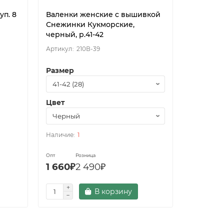
уп. 8
Валенки женские с вышивкой
Туфли л
Снежинки Кукморские,
мальчик 
черный, р.41-42
210В-39
Размер
Цвет
Размер
1
Опт
Розница
Опт
Роз
1 660₽
2 490₽
420₽
6
В корзину