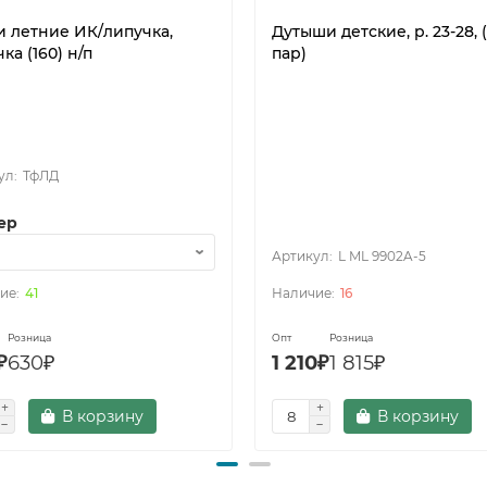
и летние ИК/липучка,
Дутыши детские, р. 23-28, (
ка (160) н/п
пар)
ТфЛД
ер
L ML 9902A-5
41
16
Розница
Опт
Розница
₽
630₽
1 210₽
1 815₽
В корзину
В корзину