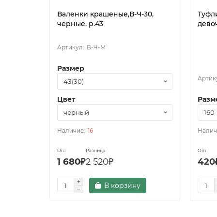
Валенки крашеные,В-Ч-30,
Туфл
черные, р.43
девоч
В-Ч-М
Размер
Цвет
Разм
16
Опт
Розница
Опт
1 680₽
2 520₽
420
В корзину