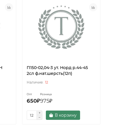
 Н
П150-02,04-3 ут. Норд р.44-45
П150-02,0
2сл ф.нат.шерсть(12п)
2сл ф. и 
12
Опт
Розница
Опт
Роз
650₽
975₽
480₽
7
В корзину