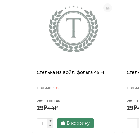
Стелька из войл. фольга 45 Н
Стель
8
Опт
Розница
Опт
Р
29₽
44₽
29₽
В корзину