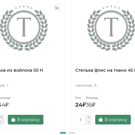
ка из войлока 50 Н
Стелька флис на ткани 45
1
9
озница
Опт
Розница
44₽
24₽
36₽
В корзину
В корзину