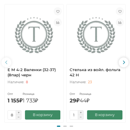
Е М 4-2 Валенки (32-37)
Стелька из войл. фольга
(8пар) черн
42 Н
8
23
Опт
Розница
Опт
Розница
1 155₽
1 733₽
29₽
44₽
В корзину
В корзину