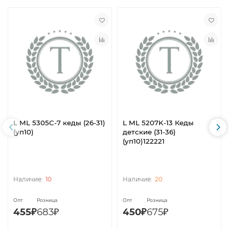
L ML 5305C-7 кеды (26-31)
L ML 5207K-13 Кеды
(уп10)
детские (31-36)
(уп10)122221
10
20
Опт
Розница
Опт
Розница
455₽
683₽
450₽
675₽