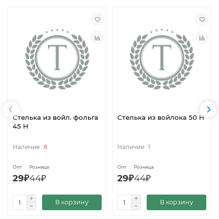
Стелька из войл. фольга
Стелька из войлока 50 Н
45 Н
8
1
Опт
Розница
Опт
Розница
29₽
44₽
29₽
44₽
В корзину
В корзину