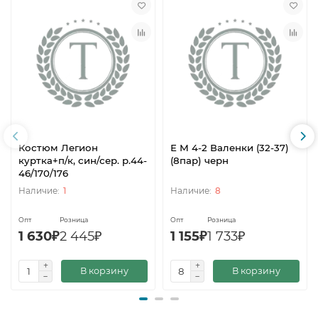
Костюм Легион
Е М 4-2 Валенки (32-37)
куртка+п/к, син/сер. р.44-
(8пар) черн
46/170/176
1
8
Опт
Розница
Опт
Розница
1 630₽
2 445₽
1 155₽
1 733₽
В корзину
В корзину