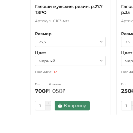
Галоши мужские, резин. р.27.7
Гало
ТЗРО
р.35
С103-мтз
Размер
Разм
Цвет
Цвет
12
Опт
Розница
Опт
700₽
1 050₽
250
В корзину