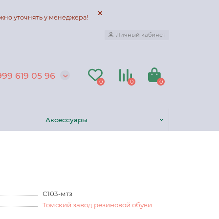
жно уточнять у менеджера!
Личный кабинет
999 619 05 96
0
0
0
Аксессуары
С103-мтз
Томский завод резиновой обуви