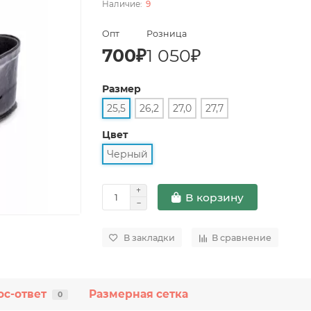
9
Опт
Розница
700₽
1 050₽
Размер
25,5
26,2
27,0
27,7
Цвет
Черный
В корзину
В закладки
В сравнение
ос-ответ
Размерная сетка
0