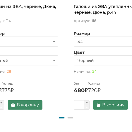
ши из ЭВА, черные, Дюна,
Галоши из ЭВА утепленны
черные, Дюна, р.44
114
116
ер
Размер
Цвет
28
54
Розница
Опт
Розница
₽
375₽
480₽
720₽
В корзину
В корзину