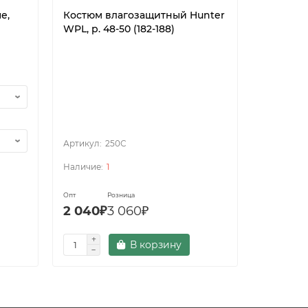
е,
Костюм влагозащитный Hunter
Рукавицы
WPL, р. 48-50 (182-188)
250С
1
Опт
Розница
Опт
Розни
2 040₽
3 060₽
75₽
113
В корзину