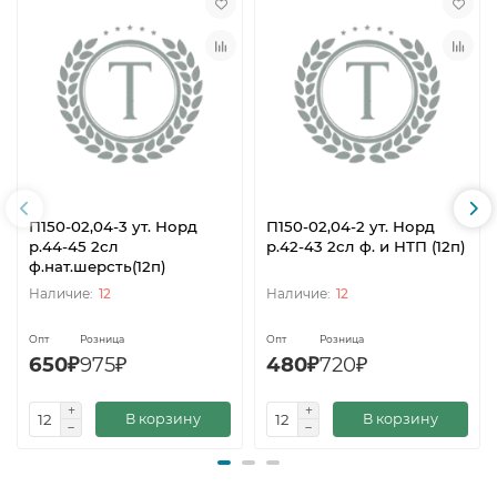
П150-02,04-3 ут. Норд
П150-02,04-2 ут. Норд
р.44-45 2сл
р.42-43 2сл ф. и НТП (12п)
ф.нат.шерсть(12п)
12
12
Опт
Розница
Опт
Розница
650₽
975₽
480₽
720₽
В корзину
В корзину