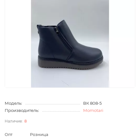
Модель:
ВК 808-5
Производитель:
Momotari
8
Опт
Розница