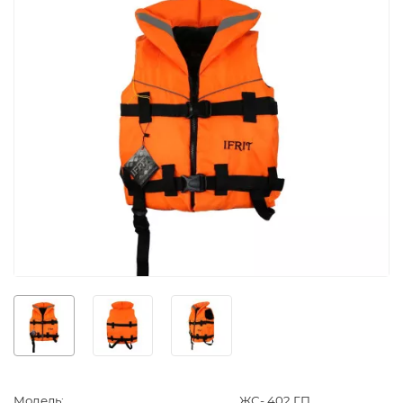
Модель:
ЖС- 402 ГП